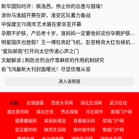
新华国际时评：佩洛西，停止你的怂恿与鼓噪！
浪你马淮超开赛在即，淮安区队蓄力备战
中保建交70周年艺术展在索非亚开幕
孕期不护肤，产后老十岁，准妈妈一定要收好这份孕期护肤手册
明星国庆也放假？王一博狂奔赶飞机，彭昱畅背大红包候机模样搞笑
“星际邮局”打开向太空传递心声之门
文献解读 | 荆防合剂治疗荨麻疹的作用机制研究
俞飞鸿最新大刊封面曝光！尽显优雅从容
进入该频道
友链：
友情链接
西安头条网
湖北生活网
武汉在线
湖北资讯网
湖北在线
西北视窗
河北城市
冀城门户网
健康播报网
美丽新潮流
青春娱乐网
鄂城门户网
武汉城市网
陕西生活网
郑州城市网
豫城门户网
豫城在线
长沙城市网
湖南生活网
湖南头条网