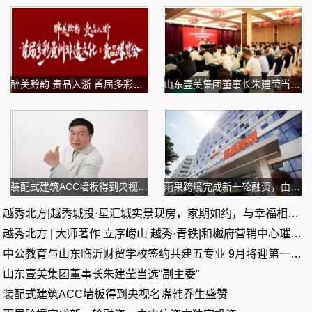
醉美黔韵 贵品入浙 首届多彩贵州非遗文化-贵品博览会
山东壹美集团董事长朱建莹当选“副主委”
装配式建筑ACC墙板得到央视名嘴韩乔生盛赞
雨果跨境完成新一轮融资，由中信资本独家投资
越秀北方|越秀城投·星汇城实景现房，家期如约，与幸福相逢！
越秀北方 | 大师著作 立序崂山 越秀·青铁|和樾府营销中心璀璨开
中公教育与山东临沂财贸学校签约共建五专业 9月将迎第一批新生
山东壹美集团董事长朱建莹当选“副主委”
装配式建筑ACC墙板得到央视名嘴韩乔生盛赞