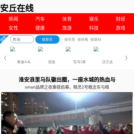
安丘在线
新闻
汽车
体育
娱乐
财经
女性
健康
旅游
科技
游戏
淮安浪里马队徽出圈，一座水城的热血与
smart品牌之夜重磅启幕，精灵2号概念车与精