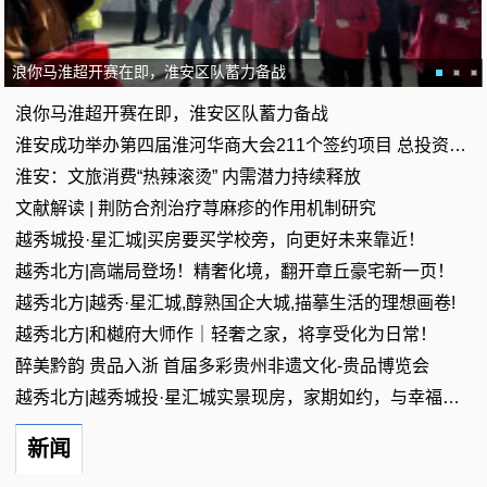
浪你马淮超开赛在即，淮安区队蓄力备战
浪你马淮超开赛在即，淮安区队蓄力备战
淮安成功举办第四届淮河华商大会211个签约项目 总投资1486.4亿元
淮安：文旅消费“热辣滚烫” 内需潜力持续释放
文献解读 | 荆防合剂治疗荨麻疹的作用机制研究
越秀城投·星汇城|买房要买学校旁，向更好未来靠近！
越秀北方|高端局登场！精奢化境，翻开章丘豪宅新一页！
越秀北方|越秀·星汇城,醇熟国企大城,描摹生活的理想画卷!
越秀北方|和樾府大师作｜轻奢之家，将享受化为日常！
醉美黔韵 贵品入浙 首届多彩贵州非遗文化-贵品博览会
越秀北方|越秀城投·星汇城实景现房，家期如约，与幸福相逢！
新闻