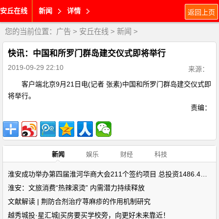
安丘在线
新闻
详情
返回上页
您的当前位置：
广告
>
安丘在线
>
新闻
>
快讯：中国和所罗门群岛建交仪式即将举行
2019-09-29 22:10
来源：
客户端北京9月21日电(记者 张素)中国和所罗门群岛建交仪式即
将举行。
责编：
新闻
娱乐
财经
科技
淮安成功举办第四届淮河华商大会211个签约项目 总投资1486.4亿元
淮安：文旅消费“热辣滚烫” 内需潜力持续释放
文献解读 | 荆防合剂治疗荨麻疹的作用机制研究
越秀城投·星汇城|买房要买学校旁，向更好未来靠近！