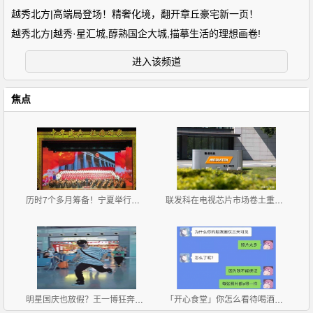
越秀北方|高端局登场！精奢化境，翻开章丘豪宅新一页！
越秀北方|越秀·星汇城,醇熟国企大城,描摹生活的理想画卷!
进入该频道
焦点
历时7个多月筹备！宁夏举行庆祝中华人民共和国成立70
联发科在电视芯片市场卷土重来，华为海思或成受害者
明星国庆也放假？王一博狂奔赶飞机，彭昱畅背大红包候
「开心食堂」你怎么看待喝酒的人？