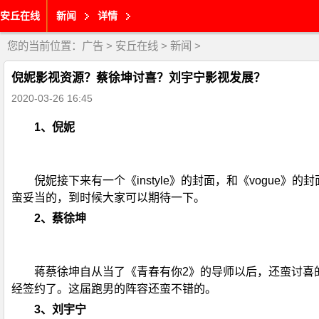
安丘在线
新闻
详情
您的当前位置：
广告
>
安丘在线
>
新闻
>
倪妮影视资源？蔡徐坤讨喜？刘宇宁影视发展？
2020-03-26 16:45
1、倪妮
倪妮接下来有一个《instyle》的封面，和《vogu
蛮妥当的，到时候大家可以期待一下。
2、蔡徐坤
蒋蔡徐坤自从当了《青春有你2》的导师以后，还蛮讨喜
经签约了。这届跑男的阵容还蛮不错的。
3、刘宇宁