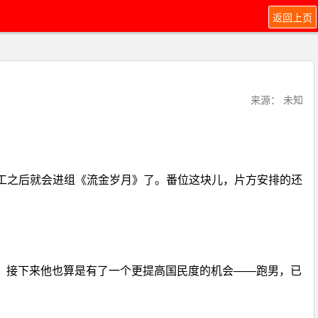
返回上页
来源： 未知
她复工之后就会进组《流金岁月》了。番位这块儿，片方安排的还
。接下来他也算是有了一个更提高国民度的机会——跑男，已