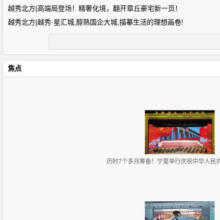
越秀北方|高端局登场！精奢化境，翻开章丘豪宅新一页！
越秀北方|越秀·星汇城,醇熟国企大城,描摹生活的理想画卷!
焦点
历时7个多月筹备！宁夏举行庆祝中华人民共