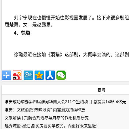
刘宇宁现在也慢慢开始往影视圈发展了。接下来很多剧组
屈楚萧。女二是赵露思。
4、徐璐
徐璐最近在接触《羽猎》这部剧，大概率会演的。这部剧
新闻
淮安成功举办第四届淮河华商大会211个签约项目 总投资1486.4亿元
淮安：文旅消费“热辣滚烫” 内需潜力持续释放
文献解读 | 荆防合剂治疗荨麻疹的作用机制研究
越秀城投·星汇城|买房要买学校旁，向更好未来靠近！